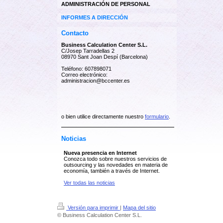
ADMINISTRACIÓN DE PERSONAL
INFORMES A DIRECCIÓN
Contacto
Business Calculation Center S.L.
C/Josep Tarradellas 2
08970 Sant Joan Despí (Barcelona)
Teléfono: 607898071
Correo electrónico:
administracion@bccenter.es
o bien utilice directamente nuestro
formulario
.
Noticias
Nueva presencia en Internet
Conozca todo sobre nuestros servicios de
outsourcing y las novedades en materia de
economía, también a través de Internet.
Ver todas las noticias
Versión para imprimir
|
Mapa del sitio
© Business Calculation Center S.L.